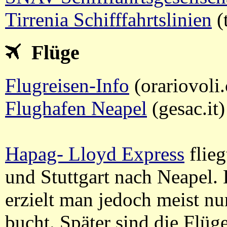
Tirrenia Schifffahrtslinien
(t
Flüge
Flugreisen-Info
(orariovoli
Flughafen Neapel
(gesac.it)
Hapag- Lloyd Express
flieg
und Stuttgart nach Neapel.
erzielt man jedoch meist n
bucht. Später sind die Flüg