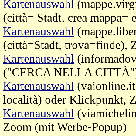
Kartenauswahl
(mappe.virgi
(città= Stadt, crea mappa=
Kartenauswahl
(mappe.liber
(città=Stadt, trova=finde),
Kartenauswahl
(informadove
("CERCA NELLA CITTÀ") 
Kartenauswahl
(vaionline.it
località) oder Klickpunkt,
Kartenauswahl
(viamichelin
Zoom (mit Werbe-Popup)