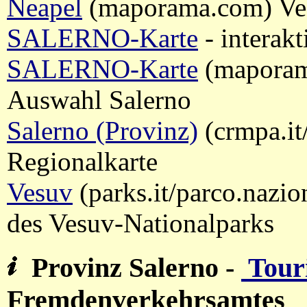
Neapel
(maporama.com) Vekt
SALERNO-Karte
- interakt
SALERNO-Karte
(maporama
Auswahl Salerno
Salerno (Provinz)
(crmpa.it
Regionalkarte
Vesuv
(parks.it/parco.nazio
des Vesuv-Nationalparks
Provinz Salerno
-
Touri
Fremdenverkehrsamtes