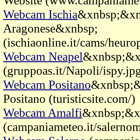
Website (www.campaniamete
Webcam Ischia
&xnbsp;&xnb
Aragonese&xnbsp;
(ischiaonline.it/cams/heuro
Webcam Neapel
&xnbsp;&x
(gruppoas.it/Napoli/ispy.jp
Webcam Positano
&xnbsp;&
Positano (turisticsite.com/)
Webcam Amalfi
&xnbsp;&xn
(campaniameteo.it/salerno